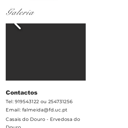
Galeria
Contactos
Tel:
919543122
ou
254731256
Email:
falmeida@fd.uc.pt
Casais do Douro - Ervedosa do
Douro