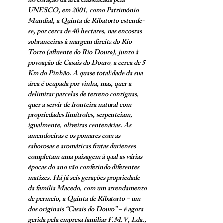
no coração da área classificada pela
UNESCO, em 2001, como Património
Mundial, a Quinta de Ribatorto estende-
se, por cerca de 40 hectares, nas encostas
sobranceiras à margem direita do Rio
Torto (afluente do Rio Douro), junto à
povoação de Casais do Douro, a cerca de 5
Km do Pinhão. A quase totalidade da sua
área é ocupada por vinha, mas, quer a
delimitar parcelas de terreno contíguas,
quer a servir de fronteira natural com
propriedades limítrofes, serpenteiam,
igualmente, oliveiras centenárias. As
amendoeiras e os pomares com as
saborosas e aromáticas frutas durienses
completam uma paisagem à qual as várias
épocas do ano vão conferindo diferentes
matizes. Há já seis gerações propriedade
da família Macedo, com um arrendamento
de permeio, a Quinta de Ribatorto – um
dos originais “Casais do Douro” – é agora
gerida pela empresa familiar F.M.V, Lda.,