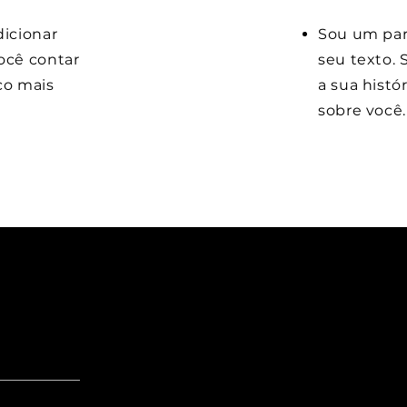
dicionar
Sou um pará
ocê contar
seu texto. 
co mais
a sua histó
sobre você.