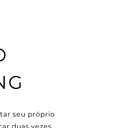
O
NG
tar seu próprio
icar duas vezes