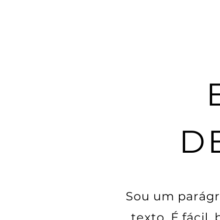
D
Sou um parágra
texto. É fácil