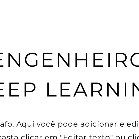
ENGENHEIR
EEP LEARNI
fo. Aqui você pode adicionar e edi
, basta clicar em "Editar texto" ou cl