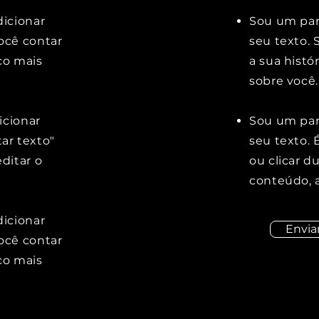
dicionar
Sou um pará
ocê contar
seu texto. 
co mais
a sua histó
sobre você.
icionar
Sou um par
tar texto"
seu texto. É
ditar o
ou clicar d
conteúdo, a
dicionar
Envia
ocê contar
co mais