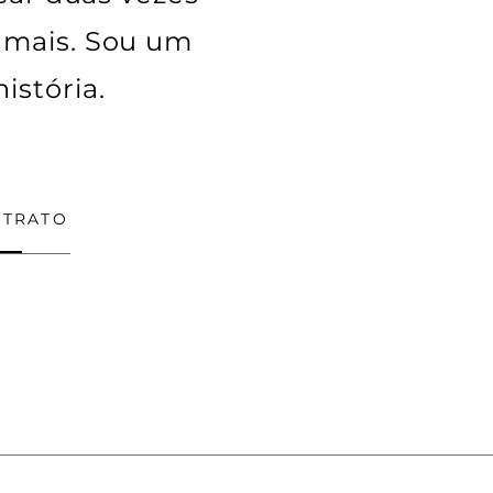
 mais. Sou um
istória.
NTRATO
o